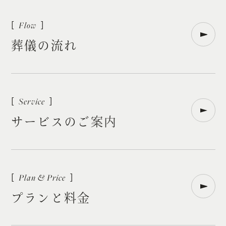
葬
儀
の
流
れ
サ
ー
ビ
ス
の
ご
案
内
プ
ラ
ン
と
料
金