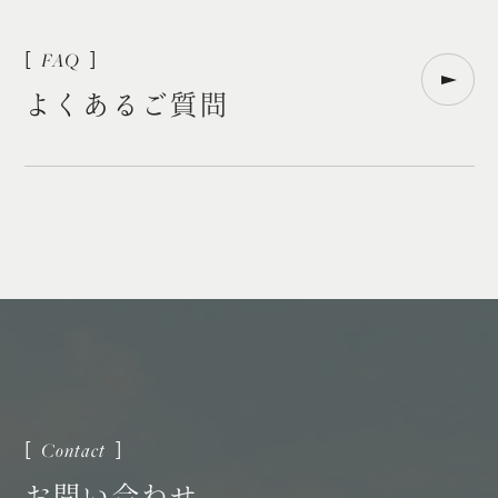
よ
く
あ
る
ご
質
問
お
問
い
合
わ
せ