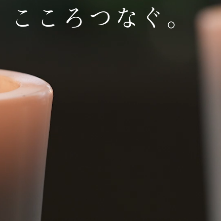
こ
こ
ろ
つ
な
ぐ
。