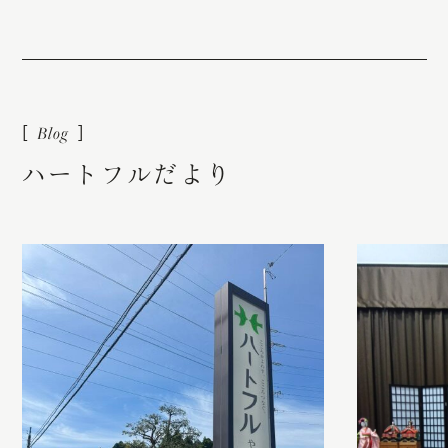
ハ
ー
ト
フ
ル
だ
よ
り