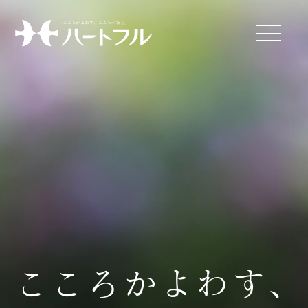
こ
こ
ろ
か
よ
わ
す
、