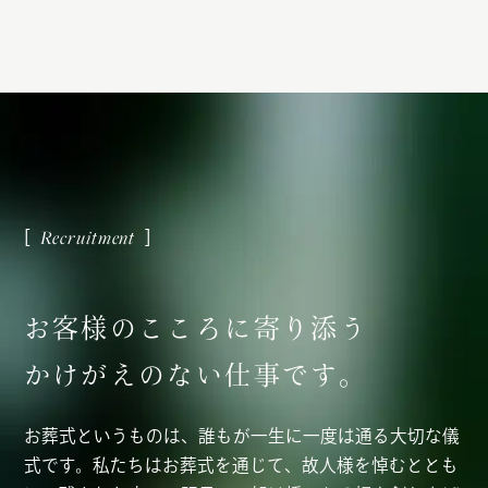
お
客
様
の
こ
こ
ろ
に
寄
り
添
う
か
け
が
え
の
な
い
仕
事
で
す
。
お葬式というものは、誰もが一生に一度は通る大切な儀
式です。私たちはお葬式を通じて、故人様を悼むととも