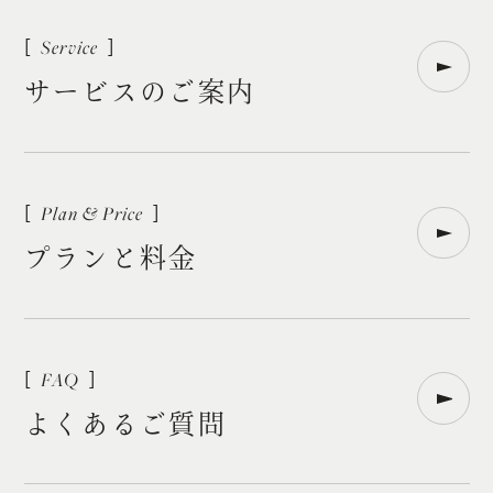
サ
ー
ビ
ス
の
ご
案
内
プ
ラ
ン
と
料
金
よ
く
あ
る
ご
質
問