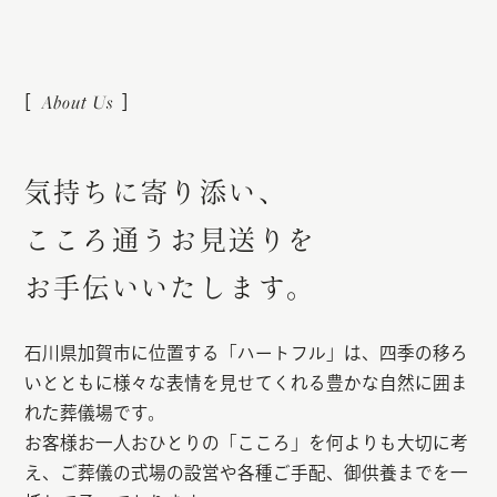
気
持
ち
に
寄
り
添
い
、
こ
こ
ろ
通
う
お
見
送
り
を
お
手
伝
い
い
た
し
ま
す
。
石川県加賀市に位置する「ハートフル」は、四季の移ろ
いとともに様々な表情を見せてくれる豊かな自然に囲ま
れた葬儀場です。
お客様お一人おひとりの「こころ」を何よりも大切に考
え、ご葬儀の式場の設営や各種ご手配、御供養までを一