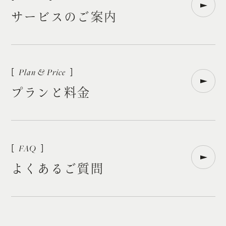
サ
ー
ビ
ス
の
ご
案
内
プ
ラ
ン
と
料
金
よ
く
あ
る
ご
質
問