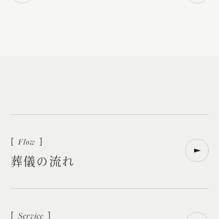
葬
儀
の
流
れ